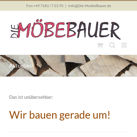
Skip
Fon +49 7181 / 7 23 70
|
Info@Die-Moebelbauer.de
to
content
Aktuelles
Das ist unübersehbar:
Wir bauen gerade um!