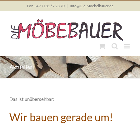
Skip
Fon +49 7181 / 7 23 70
|
Info@Die-Moebelbauer.de
to
content
Aktuelles
Das ist unübersehbar:
Wir bauen gerade um!