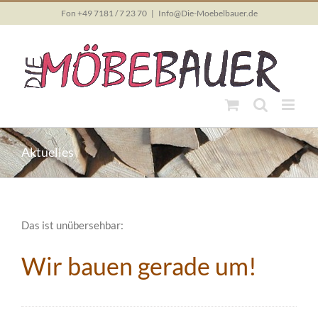
Skip
Fon +49 7181 / 7 23 70
|
Info@Die-Moebelbauer.de
to
content
Aktuelles
Das ist unübersehbar:
Wir bauen gerade um!