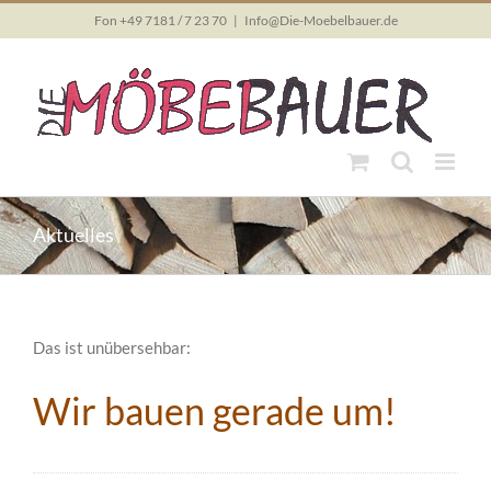
Skip
Fon +49 7181 / 7 23 70
|
Info@Die-Moebelbauer.de
to
content
Aktuelles
Das ist unübersehbar:
Wir bauen gerade um!