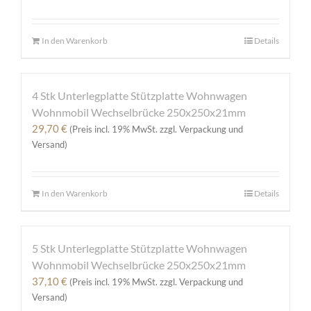
auf
der
Produktseite
In den Warenkorb
Details
gewählt
werden
4 Stk Unterlegplatte Stützplatte Wohnwagen
Wohnmobil Wechselbrücke 250x250x21mm
29,70
€
(Preis incl. 19% MwSt. zzgl. Verpackung und
Versand)
In den Warenkorb
Details
5 Stk Unterlegplatte Stützplatte Wohnwagen
Wohnmobil Wechselbrücke 250x250x21mm
37,10
€
(Preis incl. 19% MwSt. zzgl. Verpackung und
Versand)