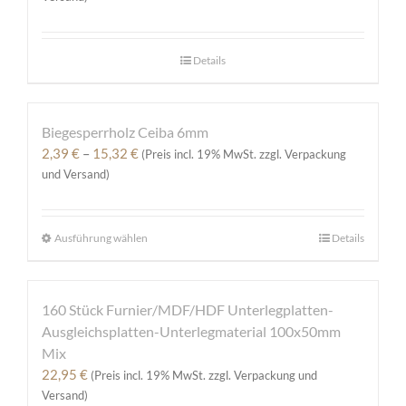
Details
Biegesperrholz Ceiba 6mm
Preisspanne:
2,39
€
–
15,32
€
(Preis incl. 19% MwSt. zzgl. Verpackung
2,39 €
und Versand)
bis
15,32 €
Ausführung wählen
Dieses
Details
Produkt
weist
mehrere
160 Stück Furnier/MDF/HDF Unterlegplatten-
Varianten
Ausgleichsplatten-Unterlegmaterial 100x50mm
auf.
Mix
Die
22,95
€
(Preis incl. 19% MwSt. zzgl. Verpackung und
Optionen
Versand)
können