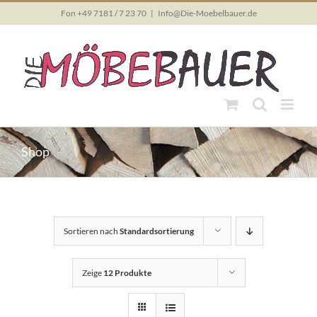
Skip
Fon +49 7181 / 7 23 70
|
Info@Die-Moebelbauer.de
to
content
Shop
Sortieren nach
Standardsortierung
Zeige
12 Produkte