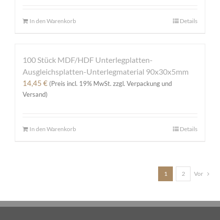
In den Warenkorb
Details
100 Stück MDF/HDF Unterlegplatten-
Ausgleichsplatten-Unterlegmaterial 90x30x5mm
14,45
€
(Preis incl. 19% MwSt. zzgl. Verpackung und
Versand)
In den Warenkorb
Details
1
2
Vor