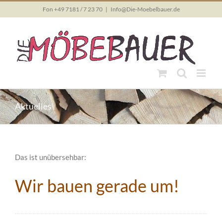
Skip
Fon +49 7181 / 7 23 70
|
Info@Die-Moebelbauer.de
to
content
Aktuelles
Das ist unübersehbar:
Wir bauen gerade um!