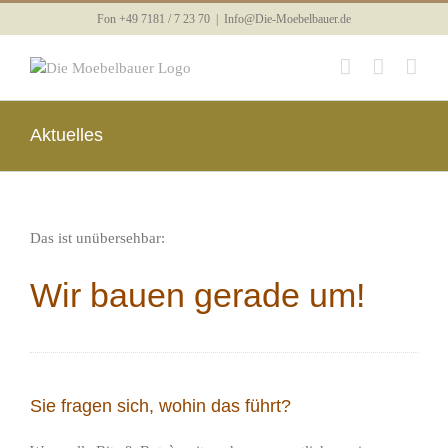
Skip
Fon +49 7181 / 7 23 70
|
Info@Die-Moebelbauer.de
to
content
Aktuelles
Das ist unübersehbar:
Wir bauen gerade um!
Sie fragen sich, wohin das führt?