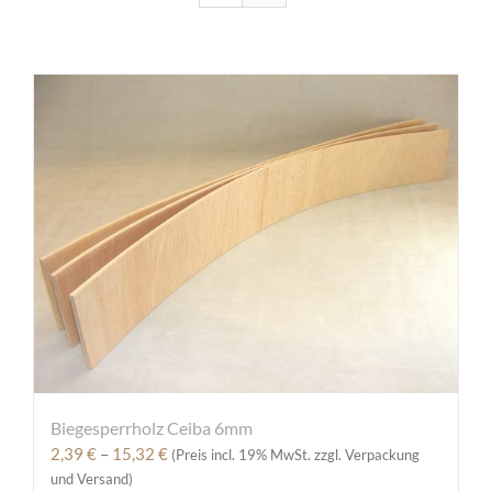
Biegesperrholz Ceiba 6mm
Preisspanne:
2,39
€
–
15,32
€
(Preis incl. 19% MwSt. zzgl. Verpackung
2,39 €
und Versand)