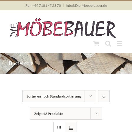
Skip
Fon +49 7181 / 7 23 70
|
Info@Die-Moebelbauer.de
to
content
Bastelholz
Sortieren nach
Standardsortierung
Zeige
12 Produkte