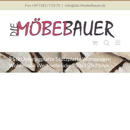
Skip
Fon +49 7181 / 7 23 70
|
Info@Die-Moebelbauer.de
to
content
8 Stk Unterlegplatte Stützplatte Wohnwagen
Wohnmobil Wechselbrücke 350x350x21mm