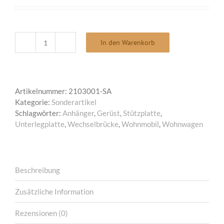
In den Warenkorb
5
Stk
Unterlegplatte
Stützplatte
Artikelnummer:
2103001-SA
Wohnwagen
Kategorie:
Sonderartikel
Wohnmobil
Schlagwörter:
Anhänger
,
Gerüst
,
Stützplatte
,
Wechselbrücke
Unterlegplatte
,
Wechselbrücke
,
Wohnmobil
,
Wohnwagen
250x250x21mm
Menge
Beschreibung
Zusätzliche Information
Rezensionen (0)