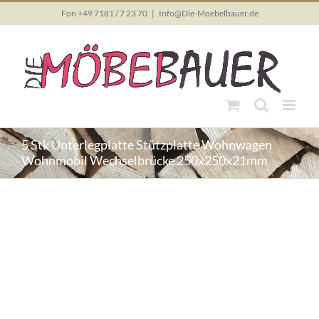
Skip
Fon +49 7181 / 7 23 70
|
Info@Die-Moebelbauer.de
to
content
5 Stk Unterlegplatte Stützplatte Wohnwagen
Wohnmobil Wechselbrücke 250x250x21mm